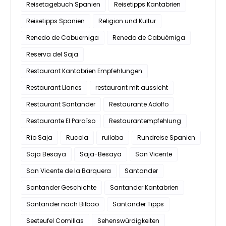
Reisetagebuch Spanien
Reisetipps Kantabrien
Reisetipps Spanien
Religion und Kultur
Renedo de Cabuerniga
Renedo de Cabuérniga
Reserva del Saja
Restaurant Kantabrien Empfehlungen
Restaurant Llanes
restaurant mit aussicht
Restaurant Santander
Restaurante Adolfo
Restaurante El Paraíso
Restaurantempfehlung
Río Saja
Rucola
ruiloba
Rundreise Spanien
Saja Besaya
Saja-Besaya
San Vicente
San Vicente de la Barquera
Santander
Santander Geschichte
Santander Kantabrien
Santander nach Bilbao
Santander Tipps
Seeteufel Comillas
Sehenswürdigkeiten