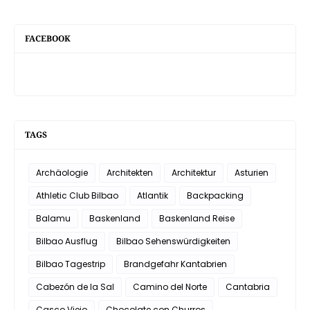
FACEBOOK
TAGS
Archäologie
Architekten
Architektur
Asturien
Athletic Club Bilbao
Atlantik
Backpacking
Balamu
Baskenland
Baskenland Reise
Bilbao Ausflug
Bilbao Sehenswürdigkeiten
Bilbao Tagestrip
Brandgefahr Kantabrien
Cabezón de la Sal
Camino del Norte
Cantabria
Casco Viejo
Chocolate con Churros