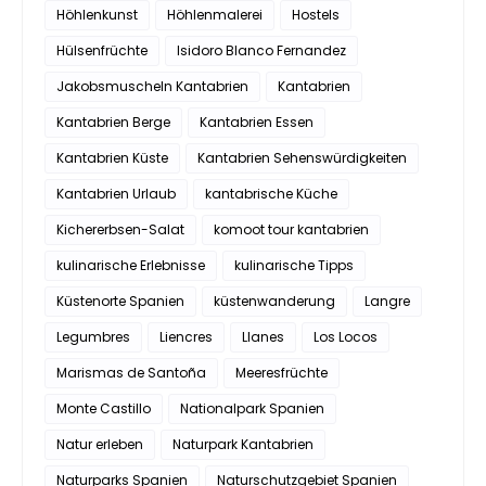
Höhlenkunst
Höhlenmalerei
Hostels
Hülsenfrüchte
Isidoro Blanco Fernandez
Jakobsmuscheln Kantabrien
Kantabrien
Kantabrien Berge
Kantabrien Essen
Kantabrien Küste
Kantabrien Sehenswürdigkeiten
Kantabrien Urlaub
kantabrische Küche
Kichererbsen-Salat
komoot tour kantabrien
kulinarische Erlebnisse
kulinarische Tipps
Küstenorte Spanien
küstenwanderung
Langre
Legumbres
Liencres
Llanes
Los Locos
Marismas de Santoña
Meeresfrüchte
Monte Castillo
Nationalpark Spanien
Natur erleben
Naturpark Kantabrien
Naturparks Spanien
Naturschutzgebiet Spanien