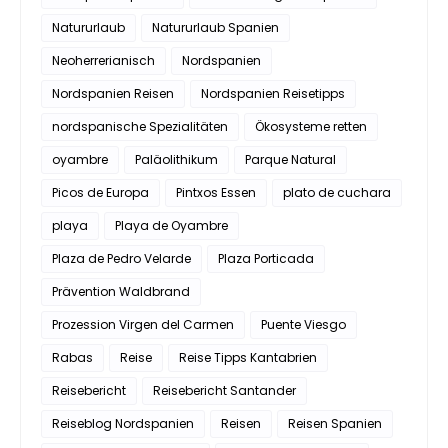
Natururlaub
Natururlaub Spanien
Neoherrerianisch
Nordspanien
Nordspanien Reisen
Nordspanien Reisetipps
nordspanische Spezialitäten
Ökosysteme retten
oyambre
Paläolithikum
Parque Natural
Picos de Europa
Pintxos Essen
plato de cuchara
playa
Playa de Oyambre
Plaza de Pedro Velarde
Plaza Porticada
Prävention Waldbrand
Prozession Virgen del Carmen
Puente Viesgo
Rabas
Reise
Reise Tipps Kantabrien
Reisebericht
Reisebericht Santander
Reiseblog Nordspanien
Reisen
Reisen Spanien