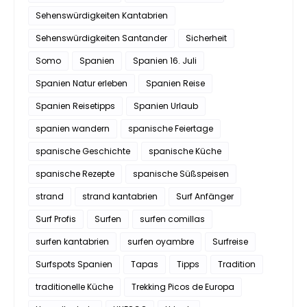
Sehenswürdigkeiten Kantabrien
Sehenswürdigkeiten Santander
Sicherheit
Somo
Spanien
Spanien 16. Juli
Spanien Natur erleben
Spanien Reise
Spanien Reisetipps
Spanien Urlaub
spanien wandern
spanische Feiertage
spanische Geschichte
spanische Küche
spanische Rezepte
spanische Süßspeisen
strand
strand kantabrien
Surf Anfänger
Surf Profis
Surfen
surfen comillas
surfen kantabrien
surfen oyambre
Surfreise
Surfspots Spanien
Tapas
Tipps
Tradition
traditionelle Küche
Trekking Picos de Europa