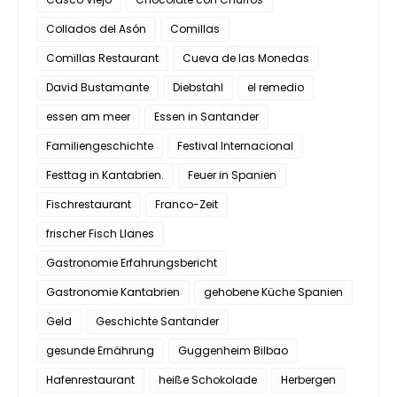
Collados del Asón
Comillas
Comillas Restaurant
Cueva de las Monedas
David Bustamante
Diebstahl
el remedio
essen am meer
Essen in Santander
Familiengeschichte
Festival Internacional
Festtag in Kantabrien.
Feuer in Spanien
Fischrestaurant
Franco-Zeit
frischer Fisch Llanes
Gastronomie Erfahrungsbericht
Gastronomie Kantabrien
gehobene Küche Spanien
Geld
Geschichte Santander
gesunde Ernährung
Guggenheim Bilbao
Hafenrestaurant
heiße Schokolade
Herbergen