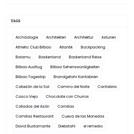
TAGS
Archäologie
Architekten
Architektur
Asturien
Athletic Club Bilbao
Atlantik
Backpacking
Balamu
Baskenland
Baskenland Reise
Bilbao Ausflug
Bilbao Sehenswürdigkeiten
Bilbao Tagestrip
Brandgefahr Kantabrien
Cabezón de la Sal
Camino del Norte
Cantabria
Casco Viejo
Chocolate con Churros
Collados del Asón
Comillas
Comillas Restaurant
Cueva de las Monedas
David Bustamante
Diebstahl
el remedio