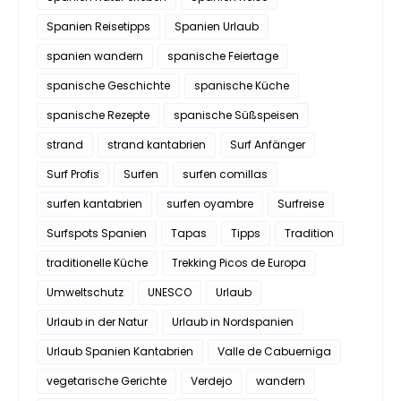
Spanien Reisetipps
Spanien Urlaub
spanien wandern
spanische Feiertage
spanische Geschichte
spanische Küche
spanische Rezepte
spanische Süßspeisen
strand
strand kantabrien
Surf Anfänger
Surf Profis
Surfen
surfen comillas
surfen kantabrien
surfen oyambre
Surfreise
Surfspots Spanien
Tapas
Tipps
Tradition
traditionelle Küche
Trekking Picos de Europa
Umweltschutz
UNESCO
Urlaub
Urlaub in der Natur
Urlaub in Nordspanien
Urlaub Spanien Kantabrien
Valle de Cabuerniga
vegetarische Gerichte
Verdejo
wandern