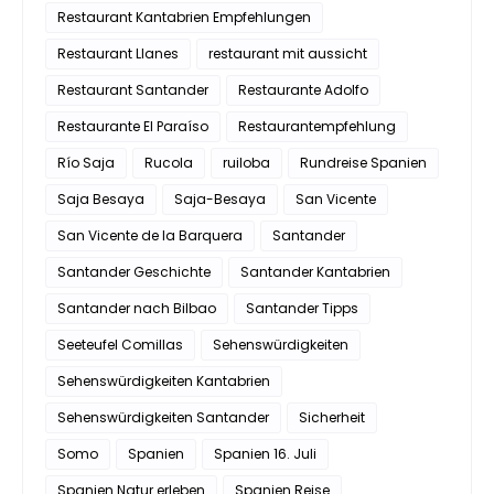
Restaurant Kantabrien Empfehlungen
Restaurant Llanes
restaurant mit aussicht
Restaurant Santander
Restaurante Adolfo
Restaurante El Paraíso
Restaurantempfehlung
Río Saja
Rucola
ruiloba
Rundreise Spanien
Saja Besaya
Saja-Besaya
San Vicente
San Vicente de la Barquera
Santander
Santander Geschichte
Santander Kantabrien
Santander nach Bilbao
Santander Tipps
Seeteufel Comillas
Sehenswürdigkeiten
Sehenswürdigkeiten Kantabrien
Sehenswürdigkeiten Santander
Sicherheit
Somo
Spanien
Spanien 16. Juli
Spanien Natur erleben
Spanien Reise