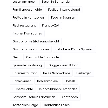
essen am meer
Essen in Santander
Familiengeschichte
Festival Internacional
Festtag in Kantabrien.
Feuer in Spanien
Fischrestaurant
Franco-Zeit
frischer Fisch Llanes
Gastronomie Erfahrungsbericht
Gastronomie Kantabrien
gehobene Küche Spanien
Geld
Geschichte Santander
gesunde Ernährung
Guggenheim Bilbao
Hafenrestaurant
heiße Schokolade
Herbergen
Höhlenkunst
Höhlenmalerei
Hostels
Hülsenfrüchte
Isidoro Blanco Fernandez
Jakobsmuscheln Kantabrien
Kantabrien
Kantabrien Berge
Kantabrien Essen