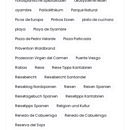
nordspanische Spezialitäten
Ökosysteme retten
oyambre
Paläolithikum
Parque Natural
Picos de Europa
Pintxos Essen
plato de cuchara
playa
Playa de Oyambre
Plaza de Pedro Velarde
Plaza Porticada
Prävention Waldbrand
Prozession Virgen del Carmen
Puente Viesgo
Rabas
Reise
Reise Tipps Kantabrien
Reisebericht
Reisebericht Santander
Reiseblog Nordspanien
Reisen
Reisen Spanien
Reisetagebuch Spanien
Reisetipps Kantabrien
Reisetipps Spanien
Religion und Kultur
Renedo de Cabuerniga
Renedo de Cabuérniga
Reserva del Saja