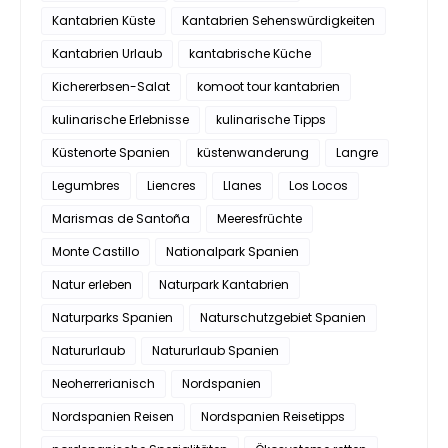
Kantabrien Küste
Kantabrien Sehenswürdigkeiten
Kantabrien Urlaub
kantabrische Küche
Kichererbsen-Salat
komoot tour kantabrien
kulinarische Erlebnisse
kulinarische Tipps
Küstenorte Spanien
küstenwanderung
Langre
Legumbres
Liencres
Llanes
Los Locos
Marismas de Santoña
Meeresfrüchte
Monte Castillo
Nationalpark Spanien
Natur erleben
Naturpark Kantabrien
Naturparks Spanien
Naturschutzgebiet Spanien
Natururlaub
Natururlaub Spanien
Neoherrerianisch
Nordspanien
Nordspanien Reisen
Nordspanien Reisetipps