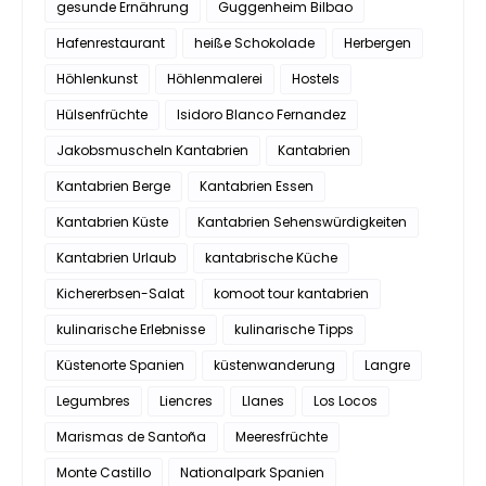
gesunde Ernährung
Guggenheim Bilbao
Hafenrestaurant
heiße Schokolade
Herbergen
Höhlenkunst
Höhlenmalerei
Hostels
Hülsenfrüchte
Isidoro Blanco Fernandez
Jakobsmuscheln Kantabrien
Kantabrien
Kantabrien Berge
Kantabrien Essen
Kantabrien Küste
Kantabrien Sehenswürdigkeiten
Kantabrien Urlaub
kantabrische Küche
Kichererbsen-Salat
komoot tour kantabrien
kulinarische Erlebnisse
kulinarische Tipps
Küstenorte Spanien
küstenwanderung
Langre
Legumbres
Liencres
Llanes
Los Locos
Marismas de Santoña
Meeresfrüchte
Monte Castillo
Nationalpark Spanien