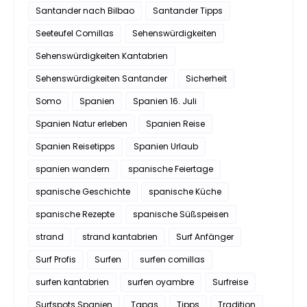
Santander nach Bilbao
Santander Tipps
Seeteufel Comillas
Sehenswürdigkeiten
Sehenswürdigkeiten Kantabrien
Sehenswürdigkeiten Santander
Sicherheit
Somo
Spanien
Spanien 16. Juli
Spanien Natur erleben
Spanien Reise
Spanien Reisetipps
Spanien Urlaub
spanien wandern
spanische Feiertage
spanische Geschichte
spanische Küche
spanische Rezepte
spanische Süßspeisen
strand
strand kantabrien
Surf Anfänger
Surf Profis
Surfen
surfen comillas
surfen kantabrien
surfen oyambre
Surfreise
Surfspots Spanien
Tapas
Tipps
Tradition