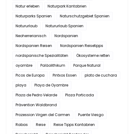
Natur erleben
Naturpark Kantabrien
Naturparks Spanien
Naturschutzgebiet Spanien
Natururlaub
Natururlaub Spanien
Neoherrerianisch
Nordspanien
Nordspanien Reisen
Nordspanien Reisetipps
nordspanische Spezialitäten
Ökosysteme retten
oyambre
Paläolithikum
Parque Natural
Picos de Europa
Pintxos Essen
plato de cuchara
playa
Playa de Oyambre
Plaza de Pedro Velarde
Plaza Porticada
Prävention Waldbrand
Prozession Virgen del Carmen
Puente Viesgo
Rabas
Reise
Reise Tipps Kantabrien