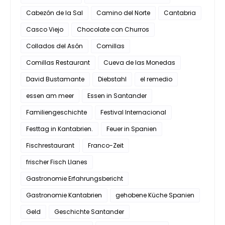
Cabezón de la Sal
Camino del Norte
Cantabria
Casco Viejo
Chocolate con Churros
Collados del Asón
Comillas
Comillas Restaurant
Cueva de las Monedas
David Bustamante
Diebstahl
el remedio
essen am meer
Essen in Santander
Familiengeschichte
Festival Internacional
Festtag in Kantabrien.
Feuer in Spanien
Fischrestaurant
Franco-Zeit
frischer Fisch Llanes
Gastronomie Erfahrungsbericht
Gastronomie Kantabrien
gehobene Küche Spanien
Geld
Geschichte Santander