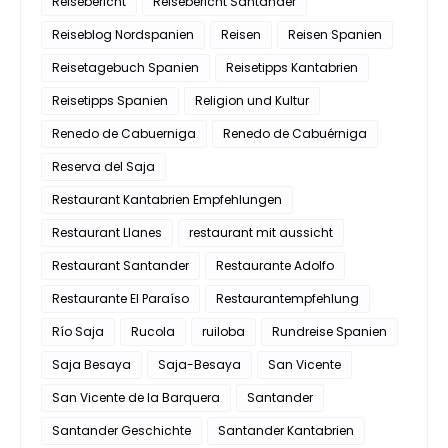
Reisebericht
Reisebericht Santander
Reiseblog Nordspanien
Reisen
Reisen Spanien
Reisetagebuch Spanien
Reisetipps Kantabrien
Reisetipps Spanien
Religion und Kultur
Renedo de Cabuerniga
Renedo de Cabuérniga
Reserva del Saja
Restaurant Kantabrien Empfehlungen
Restaurant Llanes
restaurant mit aussicht
Restaurant Santander
Restaurante Adolfo
Restaurante El Paraíso
Restaurantempfehlung
Río Saja
Rucola
ruiloba
Rundreise Spanien
Saja Besaya
Saja-Besaya
San Vicente
San Vicente de la Barquera
Santander
Santander Geschichte
Santander Kantabrien