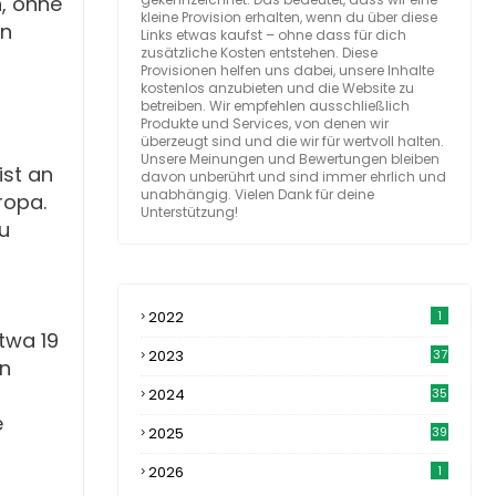
n, ohne
kleine Provision erhalten, wenn du über diese
en
Links etwas kaufst – ohne dass für dich
zusätzliche Kosten entstehen. Diese
Provisionen helfen uns dabei, unsere Inhalte
kostenlos anzubieten und die Website zu
betreiben. Wir empfehlen ausschließlich
Produkte und Services, von denen wir
überzeugt sind und die wir für wertvoll halten.
Unsere Meinungen und Bewertungen bleiben
ist an
davon unberührt und sind immer ehrlich und
unabhängig. Vielen Dank für deine
ropa.
Unterstützung!
u
2022
1
twa 19
2023
37
an
2024
35
e
2025
39
2026
1