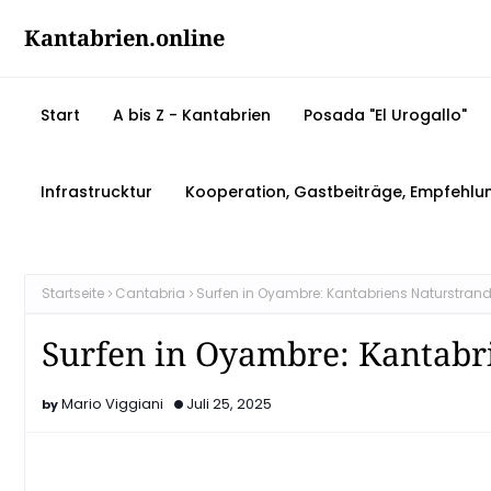
Kantabrien.online
Start
A bis Z - Kantabrien
Posada "El Urogallo"
Infrastrucktur
Kooperation, Gastbeiträge, Empfehlu
Startseite
Cantabria
Surfen in Oyambre: Kantabriens Naturstrand 
Surfen in Oyambre: Kantabri
Mario Viggiani
Juli 25, 2025