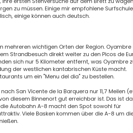
, ihre ersten Stehversuche auf dem Brett zu wage
orgen zu müssen. Einige mir empfohlene Surfschul
lisch, einige können auch deutsch.
hen mehreren wichtigen Orten der Region. Oyambre 
em Strandbesuch direkt weiter zu den Picos de Eu
nden sich nur 5 Kilometer entfernt, was Oyambre z
dung der westlichen kantabrischen Küste macht.
staurants um ein "Menu del dia" zu bestellen.
nach San Vicente de la Barquera nur 11,7 Meilen (e
n diesem Binnenort gut erreichbar ist. Das ist d
 die Autobahn A-8 macht den Spot sowohl für
ttraktiv. Viele Basken kommen über die A-8 um di
nießen.